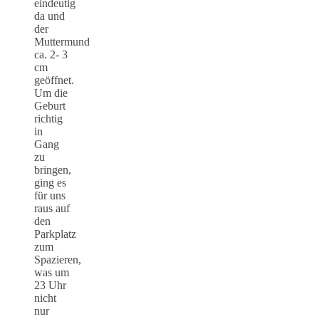
eindeutig
da und
der
Muttermund
ca. 2- 3
cm
geöffnet.
Um die
Geburt
richtig
in
Gang
zu
bringen,
ging es
für uns
raus auf
den
Parkplatz
zum
Spazieren,
was um
23 Uhr
nicht
nur