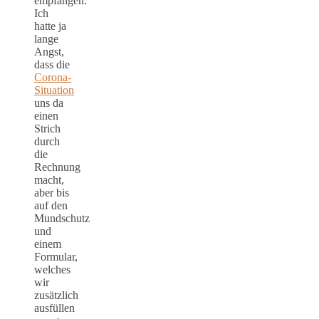
empfangen.
Ich
hatte ja
lange
Angst,
dass die
Corona-
Situation
uns da
einen
Strich
durch
die
Rechnung
macht,
aber bis
auf den
Mundschutz
und
einem
Formular,
welches
wir
zusätzlich
ausfüllen