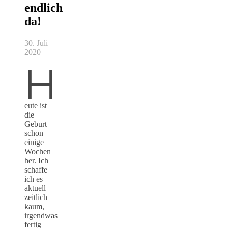
endlich
da!
30. Juli
2020
H
eute ist
die
Geburt
schon
einige
Wochen
her. Ich
schaffe
ich es
aktuell
zeitlich
kaum,
irgendwas
fertig