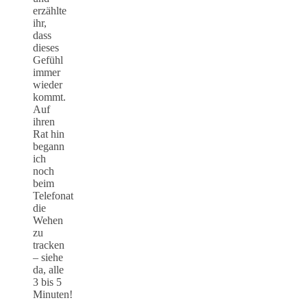
erzählte
ihr,
dass
dieses
Gefühl
immer
wieder
kommt.
Auf
ihren
Rat hin
begann
ich
noch
beim
Telefonat
die
Wehen
zu
tracken
– siehe
da, alle
3 bis 5
Minuten!