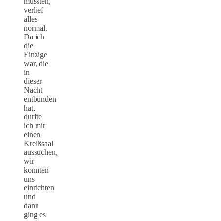
mussten,
verlief
alles
normal.
Da ich
die
Einzige
war, die
in
dieser
Nacht
entbunden
hat,
durfte
ich mir
einen
Kreißsaal
aussuchen,
wir
konnten
uns
einrichten
und
dann
ging es