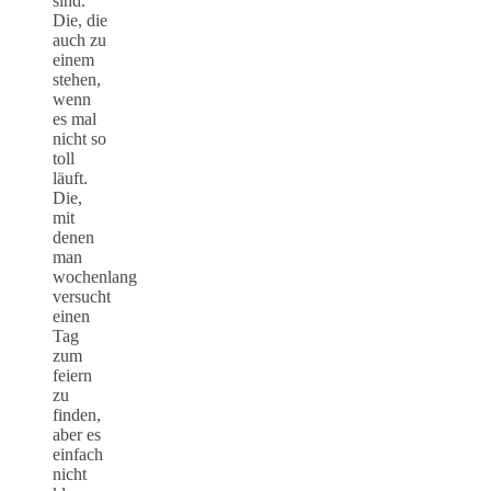
sind.
Die, die
auch zu
einem
stehen,
wenn
es mal
nicht so
toll
läuft.
Die,
mit
denen
man
wochenlang
versucht
einen
Tag
zum
feiern
zu
finden,
aber es
einfach
nicht