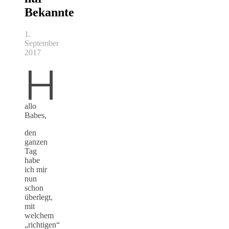
Bekannte
1.
September
2017
H
allo
Babes,
den
ganzen
Tag
habe
ich mir
nun
schon
überlegt,
mit
welchem
„richtigen“