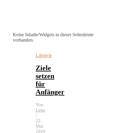
Keine Inhalte/Widgets in dieser Seitenleiste
vorhanden.
Lifestyle
Ziele
setzen
für
Anfänger
Von
Lena
/
22.
Mai
2019