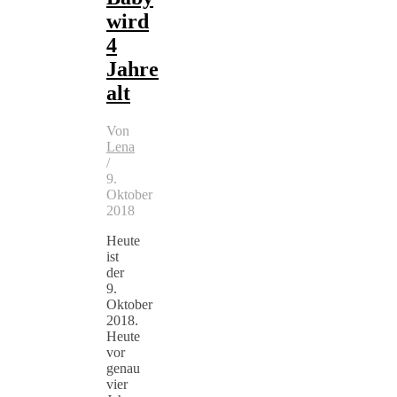
wird
4
Jahre
alt
Von
Lena
/
9.
Oktober
2018
Heute
ist
der
9.
Oktober
2018.
Heute
vor
genau
vier