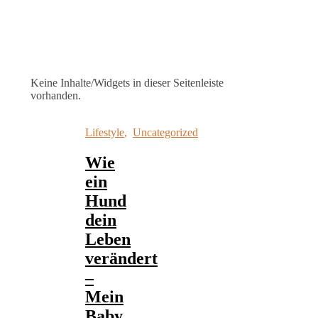
Keine Inhalte/Widgets in dieser Seitenleiste
vorhanden.
Lifestyle
,
Uncategorized
Wie
ein
Hund
dein
Leben
verändert
–
Mein
Baby