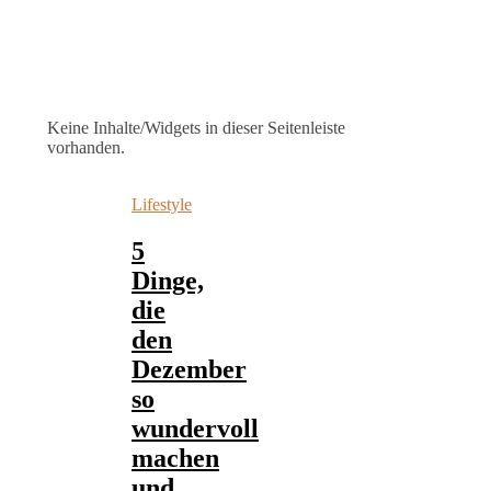
Keine Inhalte/Widgets in dieser Seitenleiste
vorhanden.
Lifestyle
5
Dinge,
die
den
Dezember
so
wundervoll
machen
und