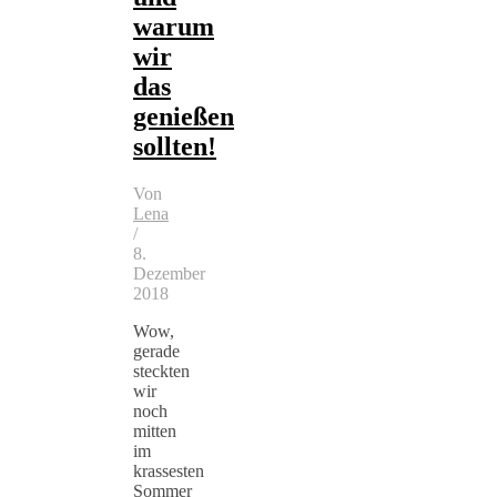
warum
wir
das
genießen
sollten!
Von
Lena
/
8.
Dezember
2018
Wow,
gerade
steckten
wir
noch
mitten
im
krassesten
Sommer