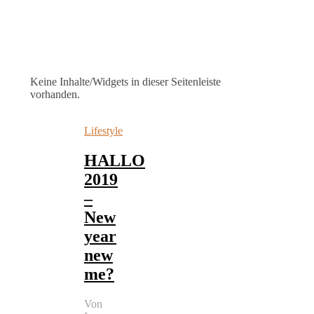
Keine Inhalte/Widgets in dieser Seitenleiste
vorhanden.
Lifestyle
HALLO
2019
–
New
year
new
me?
Von