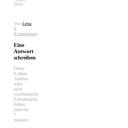
2018
Von
Lena
0
Kommentare
Eine
Antwort
schreiben
Deine
E-Mail-
Adresse
wird
nicht
veröffentlicht.
Erforderliche
Felder
sind mit
*
markiert