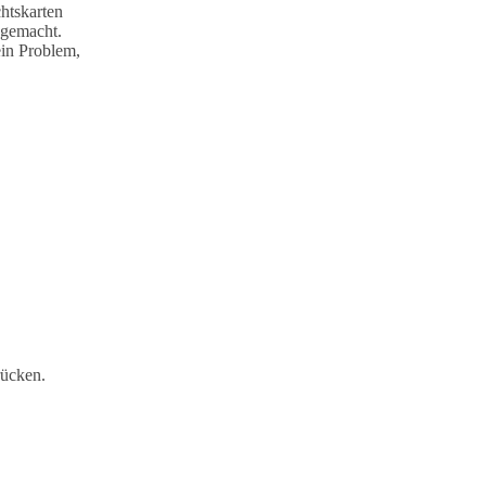
htskarten
 gemacht.
kein Problem,
rücken.