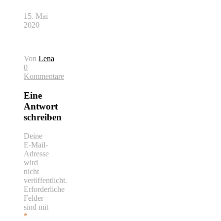
15. Mai
2020
Von
Lena
0
Kommentare
Eine
Antwort
schreiben
Deine
E-Mail-
Adresse
wird
nicht
veröffentlicht.
Erforderliche
Felder
sind mit
*