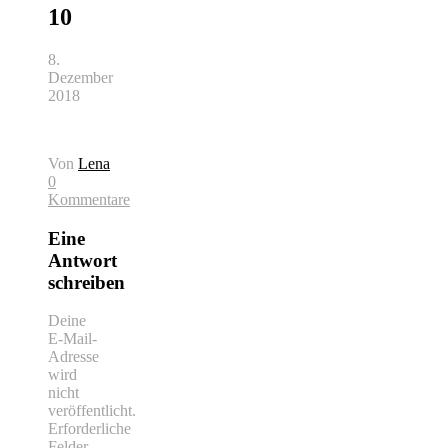
10
8.
Dezember
2018
Von
Lena
0
Kommentare
Eine
Antwort
schreiben
Deine
E-Mail-
Adresse
wird
nicht
veröffentlicht.
Erforderliche
Felder