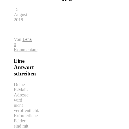
15.
August
2018
Von
Lena
0
Kommentare
Eine
Antwort
schreiben
Deine
E-Mail-
Adresse
wird
nicht
veröffentlicht.
Erforderliche
Felder
sind mit